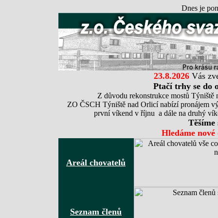
Dnes je pon
23.8.2026
Vás zve
Ptačí trhy se do 
Z důvodu rekonstrukce mostů Týniště n
ZO ČSCH Týniště nad Orlicí nabízí pronájem výs
první víkend v říjnu a dále na druhý ví
Těšíme 
Hledáme nové 
Areál chovatelů
Seznam členů